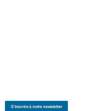
La certification qualité a été délivrée au titre de la ou des
catégories d’actions suivantes :
ACTIONS DE FORMATION
Accessibilité
Accessibilité : partiellement conforme
Blog
CGV
FAQ
Mentions légales
Plan du site
Politique de confidentialité
Certificat Qualiopi
S'inscrire à notre newsletter