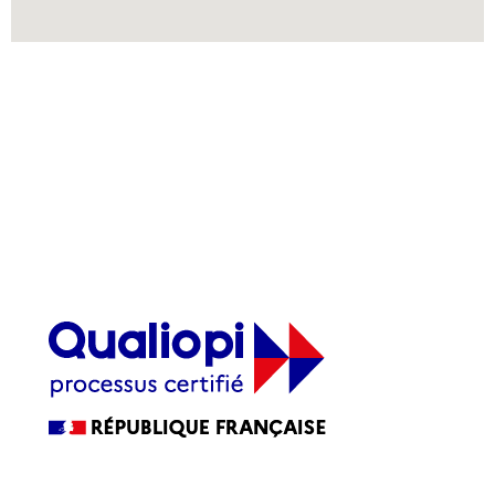
Sésame Formation
2, rue Antanifotsy - Ravine à Marquet
97419 La Possession
Nos horaires : Du lundi au vendredi : 8H00 -
17H30
Tél : 0262 22 02 02