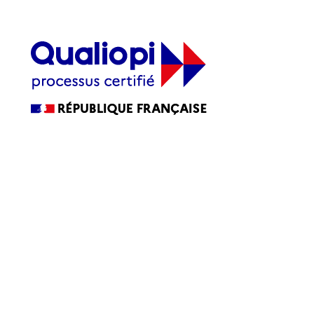
La certification qualité a été délivrée au titre de la ou des
catégories d’actions suivantes :
ACTIONS DE FORMATION
Accessibilité
Accessibilité : partiellement conforme
Blog
CGV