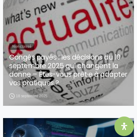
Non classé
Congés payés : les décisions du 10
septembre 2025 qui changent la
donne – Êtes-vous prêt·e à adapter
vos pratiques ?
18 septembre 2025
0