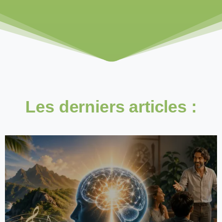
Les
derniers
articles
:
0