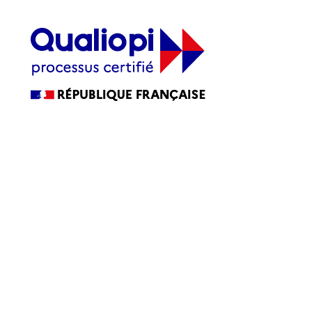
La certification qualité a été délivrée au titre de la ou des
catégories d’actions suivantes :
ACTIONS DE FORMATION
Accessibilité
Accessibilité : partiellement conforme
Blog
CGV
FAQ