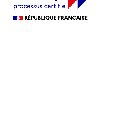
La certification qualité a été délivrée au titre de la ou des
catégories d’actions suivantes :
ACTIONS DE FORMATION
Accessibilité
Accessibilité : partiellement conforme
Blog
CGV
FAQ
Mentions légales
Plan du site