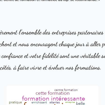
èrement l’ensemble des entreprises partenaires 
chent et nous encouragent chaque jour à aller p
confiance et votre fidélité sont une véritable 
côtés, à faire vivre et évoluer nos formations.