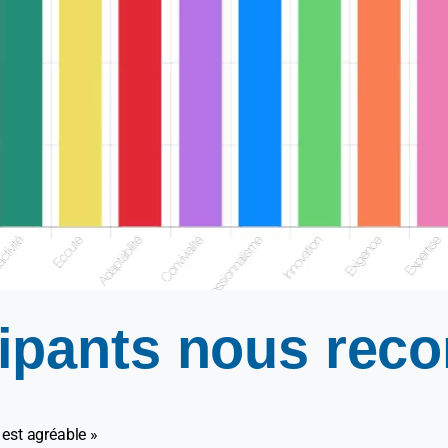
cipants
nous
rec
 est agréable »