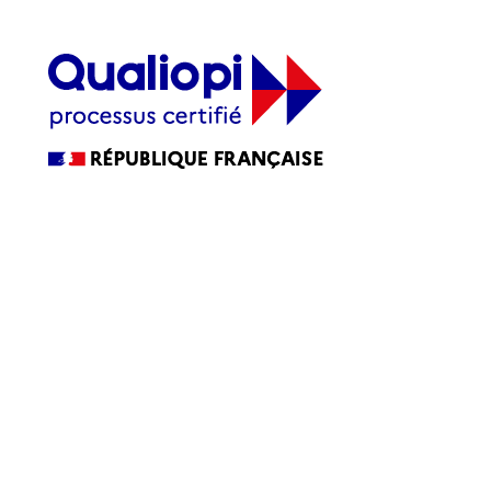
La certification qualité a été délivrée au titre de la ou des
catégories d’actions suivantes :
ACTIONS DE FORMATION
Accessibilité
Accessibilité : partiellement conforme
Blog
CGV