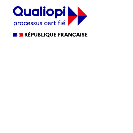
La certification qualité a été délivrée au titre de la ou des
catégories d’actions suivantes :
ACTIONS DE FORMATION
Accessibilité
Accessibilité : partiellement conforme
Blog
CGV
FAQ