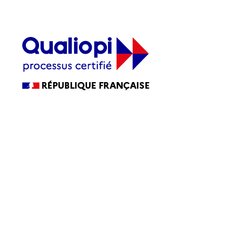
17H30
Tél : 0262 22 02 02
La certification qualité a été délivrée au titre de la ou des
catégories d’actions suivantes :
ACTIONS DE FORMATION
Accessibilité
Accessibilité : partiellement conforme
Blog
CGV