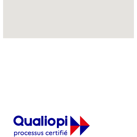
Sésame Formation
2, rue Antanifotsy - Ravine à Marquet
97419 La Possession
Nos horaires : Du lundi au vendredi : 8H00 -
17H30
Tél : 0262 22 02 02