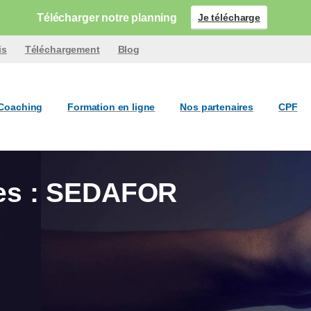
Télécharger notre planning
Je télécharge
is
Téléchargement
Blog
Coaching
Formation en ligne
Nos partenaires
CPF
ies : SEDAFOR