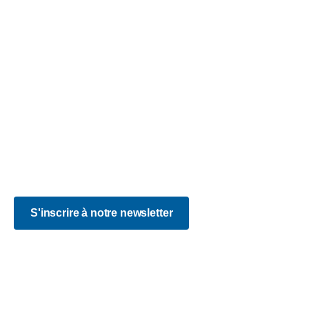
Accessibilité : partiellement conforme
Blog
CGV
FAQ
Mentions légales
Plan du site
Politique de confidentialité
Certificat Qualiopi
S'inscrire à notre newsletter