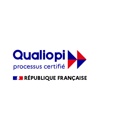
2, rue Antanifotsy - Ravine à Marquet
97419 La Possession
Nos horaires : Du lundi au vendredi : 8H00 -
17H30
Tél : 0262 22 02 02
La certification qualité a été délivrée au titre de la ou des
catégories d’actions suivantes :
ACTIONS DE FORMATION
Accessibilité