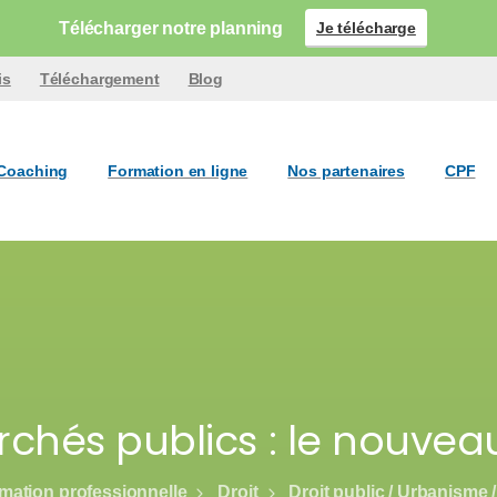
Télécharger notre planning
Je télécharge
is
Téléchargement
Blog
Coaching
Formation en ligne
Nos partenaires
CPF
archés publics : le nouve
mation professionnelle
Droit
Droit public / Urbanism