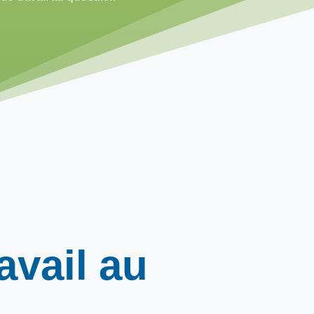
avail
au