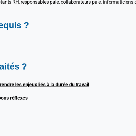
stants RH, responsables paie, collaborateurs paie, informaticiens
requis ?
aités ?
endre les enjeux liés à la durée du travail
bons réflexes