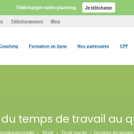
Télécharger notre planning
Je télécharge
is
Téléchargement
Blog
Coaching
Formation en ligne
Nos partenaires
CPF
 du temps de travail au q
professionnelle
Droit
Droit social
Gestion du temps 