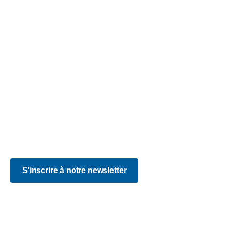
Accessibilité
Accessibilité : partiellement conforme
Blog
CGV
FAQ
Mentions légales
Plan du site
Politique de confidentialité
Certificat Qualiopi
S'inscrire à notre newsletter