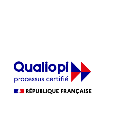
2, rue Antanifotsy - Ravine à Marquet
97419 La Possession
Nos horaires : Du lundi au vendredi : 8H00 -
17H30
Tél : 0262 22 02 02
La certification qualité a été délivrée au titre de la ou des
catégories d’actions suivantes :
ACTIONS DE FORMATION